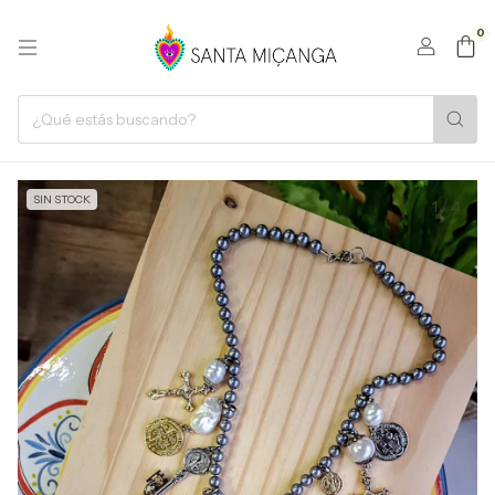
0
SIN STOCK
1
/
4