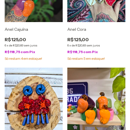
Anel Cajuína
Anel Cora
R$125,00
R$125,00
6
x
de
R$20,83
sem juros
6
x
de
R$20,83
sem juros
R$118,75
com
Pix
R$118,75
com
Pix
Só restam
4
em estoque!
Só restam
5
em estoque!