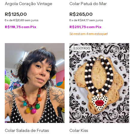
Argola Coração Vintage
Colar Patuá do Mar
R$125,00
R$265,00
6
x
de
R$20,83
sem juros
6
x
de
R$44,17
sem juros
R$118,75
com
Pix
R$251,75
com
Pix
Só restam
4
em estoque!
ESGOTADO
Colar Salada de Frutas
Colar Kiss