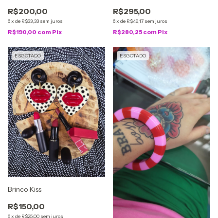
R$200,00
R$295,00
6
x
de
R$33,33
sem juros
6
x
de
R$49,17
sem juros
R$190,00
com
Pix
R$280,25
com
Pix
ESGOTADO
ESGOTADO
Brinco Kiss
R$150,00
6
x
de
R$25,00
sem juros