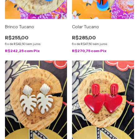
Brinco Tucano
Colar Tucano
R$255,00
R$285,00
6
x
de
R$42,50
sem juros
6
x
de
R$47,50
sem juros
R$242,25
com
Pix
R$270,75
com
Pix