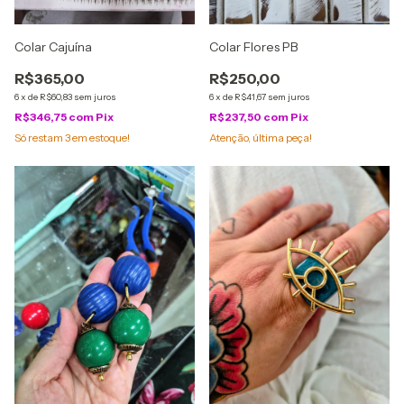
Colar Cajuína
Colar Flores PB
R$365,00
R$250,00
6
x
de
R$60,83
sem juros
6
x
de
R$41,67
sem juros
R$346,75
com
Pix
R$237,50
com
Pix
Só restam
3
em estoque!
Atenção, última peça!