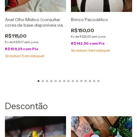
Anel Olho Místico (consultar
Brinco Psicodélico
cores de base disponíveis via
R$150,00
whatsapp*)
R$115,00
6
x
de
R$25,00
sem juros
6
x
de
R$19,17
sem juros
R$142,50
com
Pix
R$109,25
com
Pix
Só restam
3
em estoque!
Só restam
5
em estoque!
Descontão