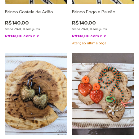
Brinco Costela de Adão
Brinco Fogo e Paixão
R$140,00
R$140,00
6
x
de
R$23,33
sem juros
6
x
de
R$23,33
sem juros
R$133,00
com
Pix
R$133,00
com
Pix
Atenção, última peça!