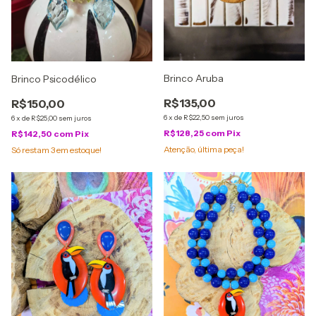
Brinco Aruba
Brinco Psicodélico
R$135,00
R$150,00
6
x
de
R$22,50
sem juros
6
x
de
R$25,00
sem juros
R$128,25
com
Pix
R$142,50
com
Pix
Atenção, última peça!
Só restam
3
em estoque!