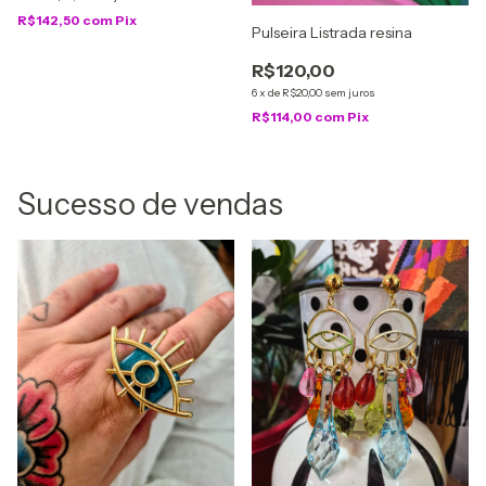
R$142,50
com
Pix
Pulseira Listrada resina
R$120,00
6
x
de
R$20,00
sem juros
R$114,00
com
Pix
Sucesso de vendas