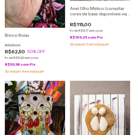
Anel Olho Místico (consultar
cores de base disponíveis via
whatsapp*)
R$115,00
6
x
de
R$19,17
sem juros
Brinco Bolas
R$109,25
com
Pix
Só restam
5
em estoque!
R$125,00
R$62,50
50
% OFF
6
x
de
R$10,42
sem juros
R$59,38
com
Pix
Só restam
4
em estoque!