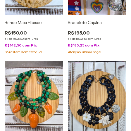
Brinco Maxi Hibisco
Bracelete Cajuína
R$150,00
R$195,00
6
x
de
R$25,00
sem juros
6
x
de
R$32,50
sem juros
R$142,50
com
Pix
R$185,25
com
Pix
Só restam
3
em estoque!
Atenção, última peça!