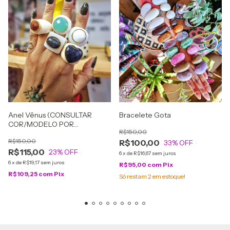
Anel Vênus (CONSULTAR
Bracelete Gota
COR/MODELO POR
R$150,00
WHATSAPP)
R$150,00
R$100,00
33
% OFF
R$115,00
23
% OFF
6
x
de
R$16,67
sem juros
6
x
de
R$19,17
sem juros
R$95,00
com
Pix
R$109,25
com
Pix
Só restam
2
em estoque!